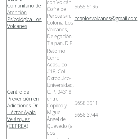
con Volcán
Comunitario de
5655 9196
Cofre de
Atención
Perote s/n,
ccaplosvolcanes@gmail.com
Psicológica Los
Colonia Los
Volcanes
Volcanes,
Delegación
Tlalpan, D.F.
Retorno
Cerro
Acasulco
#18, Col.
Oxtopulco-
Universidad,
Centro de
C. P. 04318
Prevención en
entre
5658 3911
Adicciones Dr.
Copilco y
Héctor Ayala
Miguel
5658 3744
Velázquez
Ángel de
(CEPREA)
Quevedo (a
dos