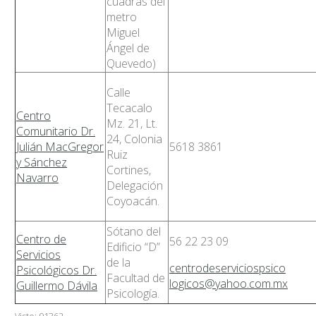
cuadras del
metro
Miguel
Ángel de
Quevedo)
Calle
Tecacalo
Centro
Mz. 21, Lt.
Comunitario Dr.
24, Colonia
Julián MacGregor
5618 3861
Ruiz
y Sánchez
Cortines,
Navarro
Delegación
Coyoacán.
Sótano del
Centro de
56 22 23 09
Edificio “D”
Servicios
de la
centrodeserviciospsico
Psicológicos Dr.
Facultad de
logicos@yahoo.com.mx
Guillermo Dávila
Psicología.