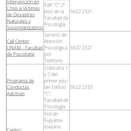
Intervención en
Edif. “C” 2ª
Crisis a Víctimas
piso de la
5622 2321
de Desastres
Facultad de
Naturales y
Psicología
Sociorganizativos
Servicio de
Call Center
Atención
UNAM - Facultad
Psicológica
5622 2321
de Psicología
por
Teléfono
Cubículos 1
y 2 del
Programa de
primer piso
Conductas
del Edificio
5622 2333
Adictivas
“C”,
Facultad de
Psicología
Volcán
Fujiyama
esquina
Centro